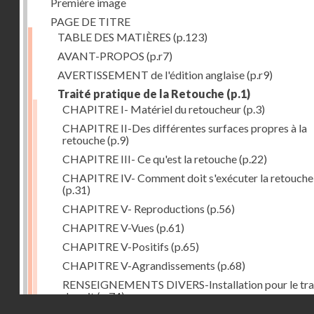
Première image
PAGE DE TITRE
TABLE DES MATIÈRES
(p.123)
AVANT-PROPOS
(p.r7)
AVERTISSEMENT de l'édition anglaise
(p.r9)
Traité pratique de la Retouche
(p.1)
CHAPITRE I- Matériel du retoucheur
(p.3)
CHAPITRE II-Des différentes surfaces propres à la
retouche
(p.9)
CHAPITRE III- Ce qu'est la retouche
(p.22)
CHAPITRE IV- Comment doit s'exécuter la retouche
(p.31)
CHAPITRE V- Reproductions
(p.56)
CHAPITRE V-Vues
(p.61)
CHAPITRE V-Positifs
(p.65)
CHAPITRE V-Agrandissements
(p.68)
RENSEIGNEMENTS DIVERS-Installation pour le tra
de nuit
(p.74)
Droits réservés - CNAM