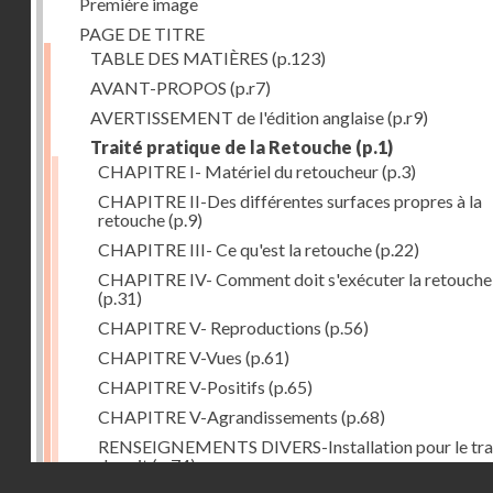
Première image
PAGE DE TITRE
TABLE DES MATIÈRES
(p.123)
AVANT-PROPOS
(p.r7)
AVERTISSEMENT de l'édition anglaise
(p.r9)
Traité pratique de la Retouche
(p.1)
CHAPITRE I- Matériel du retoucheur
(p.3)
CHAPITRE II-Des différentes surfaces propres à la
retouche
(p.9)
CHAPITRE III- Ce qu'est la retouche
(p.22)
CHAPITRE IV- Comment doit s'exécuter la retouche
(p.31)
CHAPITRE V- Reproductions
(p.56)
CHAPITRE V-Vues
(p.61)
CHAPITRE V-Positifs
(p.65)
CHAPITRE V-Agrandissements
(p.68)
RENSEIGNEMENTS DIVERS-Installation pour le tra
de nuit
(p.74)
Droits réservés - CNAM