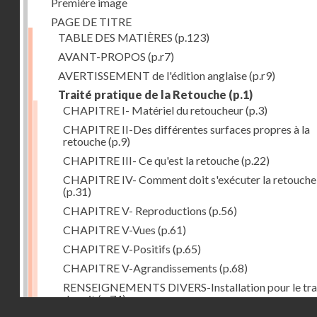
Première image
PAGE DE TITRE
TABLE DES MATIÈRES
(p.123)
AVANT-PROPOS
(p.r7)
AVERTISSEMENT de l'édition anglaise
(p.r9)
Traité pratique de la Retouche
(p.1)
CHAPITRE I- Matériel du retoucheur
(p.3)
CHAPITRE II-Des différentes surfaces propres à la
retouche
(p.9)
CHAPITRE III- Ce qu'est la retouche
(p.22)
CHAPITRE IV- Comment doit s'exécuter la retouche
(p.31)
CHAPITRE V- Reproductions
(p.56)
CHAPITRE V-Vues
(p.61)
CHAPITRE V-Positifs
(p.65)
CHAPITRE V-Agrandissements
(p.68)
RENSEIGNEMENTS DIVERS-Installation pour le tra
de nuit
(p.74)
Droits réservés - CNAM