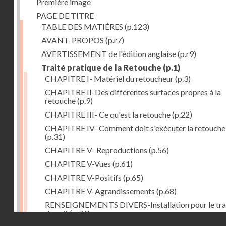
Première image
PAGE DE TITRE
TABLE DES MATIÈRES
(p.123)
AVANT-PROPOS
(p.r7)
AVERTISSEMENT de l'édition anglaise
(p.r9)
Traité pratique de la Retouche
(p.1)
CHAPITRE I- Matériel du retoucheur
(p.3)
CHAPITRE II-Des différentes surfaces propres à la
retouche
(p.9)
CHAPITRE III- Ce qu'est la retouche
(p.22)
CHAPITRE IV- Comment doit s'exécuter la retouche
(p.31)
CHAPITRE V- Reproductions
(p.56)
CHAPITRE V-Vues
(p.61)
CHAPITRE V-Positifs
(p.65)
CHAPITRE V-Agrandissements
(p.68)
RENSEIGNEMENTS DIVERS-Installation pour le tra
de nuit
(p.74)
Droits réservés - CNAM