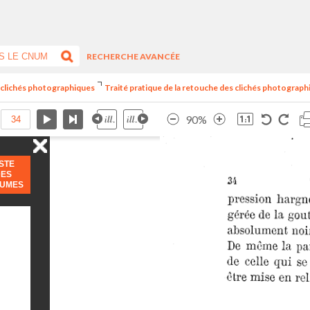
RECHERCHE AVANCÉE
es clichés photographiques
Traité pratique de la retouche des clichés photograph
90%
ISTE
DES
LUMES