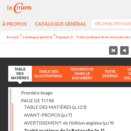
À PROPOS
CATALOGUE GÉNÉRAL
Accueil
Catalogue général
Piquepé, P. - Traité pratique de la retouche d
TABLE
RECHERCHE
L
TABLE DES
TEXTE
DES
DANS LE
ILLUSTRATIONS
OCÉRISÉ
MATIÈRES
DOCUMENT
VO
Première image
PAGE DE TITRE
TABLE DES MATIÈRES
(p.123)
AVANT-PROPOS
(p.r7)
AVERTISSEMENT de l'édition anglaise
(p.r9)
Traité pratique de la Retouche
(p.1)