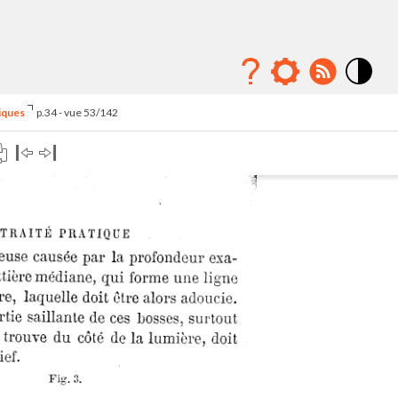
Mode
contraste
iques
p.34 - vue 53/142
élévé