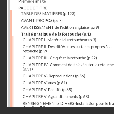
Première image
PAGE DE TITRE
TABLE DES MATIÈRES
(p.123)
AVANT-PROPOS
(p.r7)
AVERTISSEMENT de l'édition anglaise
(p.r9)
Traité pratique de la Retouche
(p.1)
CHAPITRE I- Matériel du retoucheur
(p.3)
CHAPITRE II-Des différentes surfaces propres à la
retouche
(p.9)
CHAPITRE III- Ce qu'est la retouche
(p.22)
CHAPITRE IV- Comment doit s'exécuter la retouche
(p.31)
CHAPITRE V- Reproductions
(p.56)
CHAPITRE V-Vues
(p.61)
CHAPITRE V-Positifs
(p.65)
CHAPITRE V-Agrandissements
(p.68)
RENSEIGNEMENTS DIVERS-Installation pour le tra
de nuit
(p.74)
Droits réservés - CNAM