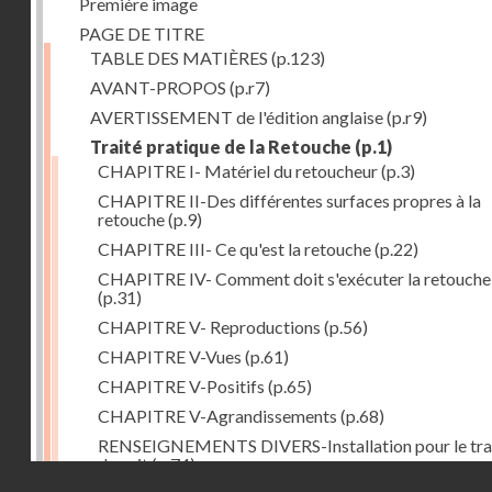
Première image
PAGE DE TITRE
TABLE DES MATIÈRES
(p.123)
AVANT-PROPOS
(p.r7)
AVERTISSEMENT de l'édition anglaise
(p.r9)
Traité pratique de la Retouche
(p.1)
CHAPITRE I- Matériel du retoucheur
(p.3)
CHAPITRE II-Des différentes surfaces propres à la
retouche
(p.9)
CHAPITRE III- Ce qu'est la retouche
(p.22)
CHAPITRE IV- Comment doit s'exécuter la retouche
(p.31)
CHAPITRE V- Reproductions
(p.56)
CHAPITRE V-Vues
(p.61)
CHAPITRE V-Positifs
(p.65)
CHAPITRE V-Agrandissements
(p.68)
RENSEIGNEMENTS DIVERS-Installation pour le tra
de nuit
(p.74)
Droits réservés - CNAM