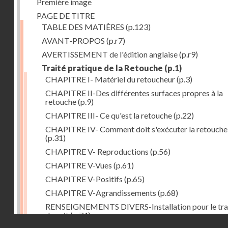
Première image
PAGE DE TITRE
TABLE DES MATIÈRES
(p.123)
AVANT-PROPOS
(p.r7)
AVERTISSEMENT de l'édition anglaise
(p.r9)
Traité pratique de la Retouche
(p.1)
CHAPITRE I- Matériel du retoucheur
(p.3)
CHAPITRE II-Des différentes surfaces propres à la
retouche
(p.9)
CHAPITRE III- Ce qu'est la retouche
(p.22)
CHAPITRE IV- Comment doit s'exécuter la retouche
(p.31)
CHAPITRE V- Reproductions
(p.56)
CHAPITRE V-Vues
(p.61)
CHAPITRE V-Positifs
(p.65)
CHAPITRE V-Agrandissements
(p.68)
RENSEIGNEMENTS DIVERS-Installation pour le tra
de nuit
(p.74)
Droits réservés - CNAM