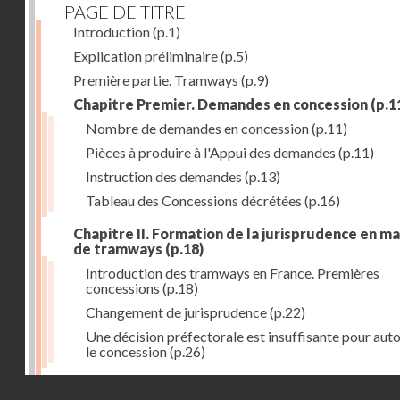
PAGE DE TITRE
Introduction
(p.1)
Explication préliminaire
(p.5)
Première partie. Tramways
(p.9)
Chapitre Premier. Demandes en concession
(p.1
Nombre de demandes en concession
(p.11)
Pièces à produire à l'Appui des demandes
(p.11)
Instruction des demandes
(p.13)
Tableau des Concessions décrétées
(p.16)
Chapitre II. Formation de la jurisprudence en m
de tramways
(p.18)
Introduction des tramways en France. Premières
concessions
(p.18)
Changement de jurisprudence
(p.22)
Une décision préfectorale est insuffisante pour auto
le concession
(p.26)
Chapitre III. Concession aux départements et a
Droits réservés - CNAM
villes
(p.31)