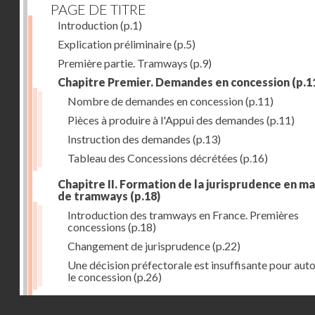
PAGE DE TITRE
Introduction
(p.1)
Explication préliminaire
(p.5)
Première partie. Tramways
(p.9)
Chapitre Premier. Demandes en concession
(p.1
Nombre de demandes en concession
(p.11)
Pièces à produire à l'Appui des demandes
(p.11)
Instruction des demandes
(p.13)
Tableau des Concessions décrétées
(p.16)
Chapitre II. Formation de la jurisprudence en m
de tramways
(p.18)
Introduction des tramways en France. Premières
concessions
(p.18)
Changement de jurisprudence
(p.22)
Une décision préfectorale est insuffisante pour auto
le concession
(p.26)
Chapitre III. Concession aux départements et a
Droits réservés - CNAM
villes
(p.31)