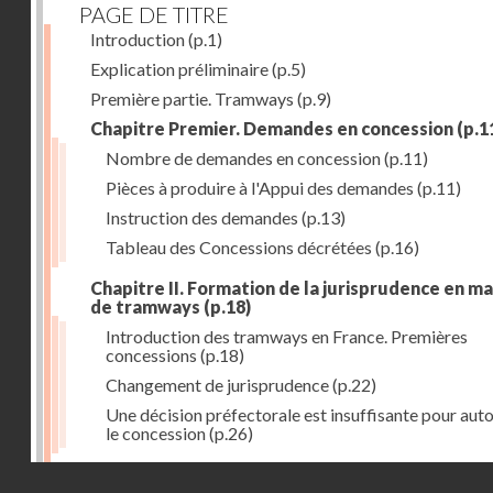
PAGE DE TITRE
Introduction
(p.1)
Explication préliminaire
(p.5)
Première partie. Tramways
(p.9)
Chapitre Premier. Demandes en concession
(p.1
Nombre de demandes en concession
(p.11)
Pièces à produire à l'Appui des demandes
(p.11)
Instruction des demandes
(p.13)
Tableau des Concessions décrétées
(p.16)
Chapitre II. Formation de la jurisprudence en m
de tramways
(p.18)
Introduction des tramways en France. Premières
concessions
(p.18)
Changement de jurisprudence
(p.22)
Une décision préfectorale est insuffisante pour auto
le concession
(p.26)
Chapitre III. Concession aux départements et a
Droits réservés - CNAM
villes
(p.31)