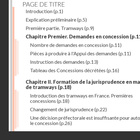
PAGE DE TITRE
Introduction
(p.1)
Explication préliminaire
(p.5)
Première partie. Tramways
(p.9)
Chapitre Premier. Demandes en concession
(p.1
Nombre de demandes en concession
(p.11)
Pièces à produire à l'Appui des demandes
(p.11)
Instruction des demandes
(p.13)
Tableau des Concessions décrétées
(p.16)
Chapitre II. Formation de la jurisprudence en m
de tramways
(p.18)
Introduction des tramways en France. Premières
concessions
(p.18)
Changement de jurisprudence
(p.22)
Une décision préfectorale est insuffisante pour auto
le concession
(p.26)
Chapitre III. Concession aux départements et a
Droits réservés - CNAM
villes
(p.31)