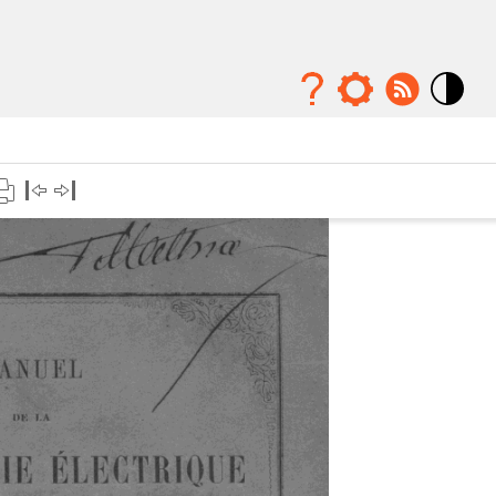
Mode
contraste
élévé