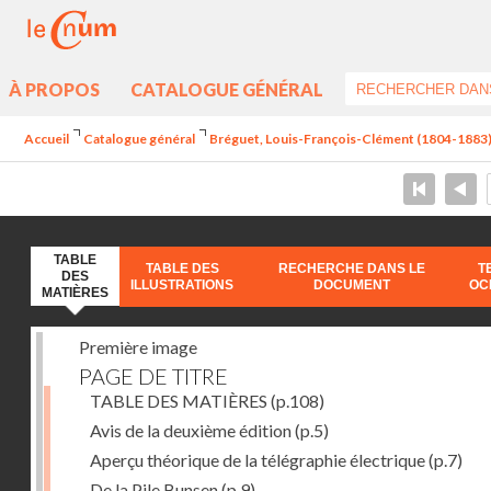
À PROPOS
CATALOGUE GÉNÉRAL
Accueil
Catalogue général
Bréguet, Louis-François-Clément (1804-1883) - 
TABLE
TABLE DES
RECHERCHE DANS LE
T
DES
ILLUSTRATIONS
DOCUMENT
OC
MATIÈRES
Première image
PAGE DE TITRE
TABLE DES MATIÈRES
(p.108)
Avis de la deuxième édition
(p.5)
Aperçu théorique de la télégraphie électrique
(p.7)
De la Pile Bunsen
(p.9)