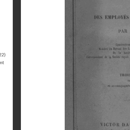
22)
ant