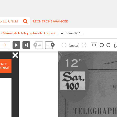
RECHERCHE AVANCÉE
Manuel de la télégraphie électrique à...
n.n. - vue 1/113
(auto)
EXTE
ÉRISÉ