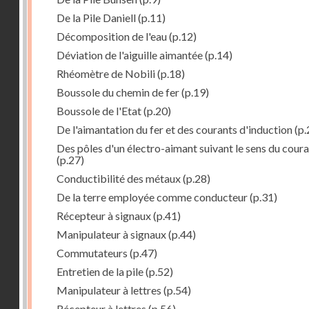
De la Pile Daniell
(p.11)
Décomposition de l'eau
(p.12)
Déviation de l'aiguille aimantée
(p.14)
Rhéomètre de Nobili
(p.18)
Boussole du chemin de fer
(p.19)
Boussole de l'Etat
(p.20)
De l'aimantation du fer et des courants d'induction
(p.
Des pôles d'un électro-aimant suivant le sens du cour
(p.27)
Conductibilité des métaux
(p.28)
De la terre employée comme conducteur
(p.31)
Récepteur à signaux
(p.41)
Manipulateur à signaux
(p.44)
Commutateurs
(p.47)
Entretien de la pile
(p.52)
Manipulateur à lettres
(p.54)
Récepteur à lettres
(p.56)