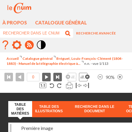
À PROPOS
CATALOGUE GÉNÉRAL
RECHERCHE AVANCÉE
Mode
contraste
Accueil
Catalogue général
Bréguet, Louis-François-Clément (1804-
élévé
1883) - Manuel de la télégraphie électrique à...
n.n. - vue 1/113
90%
TABLE
TABLE DES
RECHERCHE DANS LE
T
DES
ILLUSTRATIONS
DOCUMENT
OC
MATIÈRES
Première image