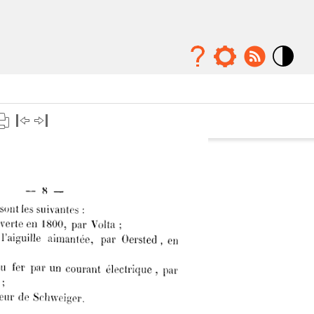
Mode
contraste
élévé