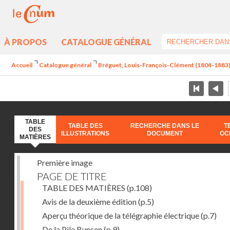
À PROPOS
CATALOGUE GÉNÉRAL
Accueil
Catalogue général
Bréguet, Louis-François-Clément (1804-1883) - 
TABLE
TABLE DES
RECHERCHE DANS LE
T
DES
ILLUSTRATIONS
DOCUMENT
OC
MATIÈRES
Première image
PAGE DE TITRE
TABLE DES MATIÈRES
(p.108)
Avis de la deuxième édition
(p.5)
Aperçu théorique de la télégraphie électrique
(p.7)
De la Pile Bunsen
(p.9)