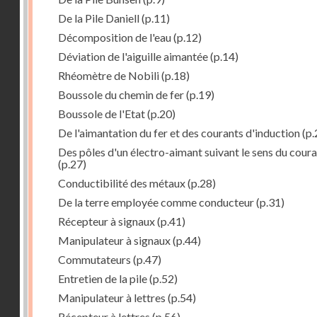
De la Pile Daniell
(p.11)
Décomposition de l'eau
(p.12)
Déviation de l'aiguille aimantée
(p.14)
Rhéomètre de Nobili
(p.18)
Boussole du chemin de fer
(p.19)
Boussole de l'Etat
(p.20)
De l'aimantation du fer et des courants d'induction
(p.
Des pôles d'un électro-aimant suivant le sens du cour
(p.27)
Conductibilité des métaux
(p.28)
De la terre employée comme conducteur
(p.31)
Récepteur à signaux
(p.41)
Manipulateur à signaux
(p.44)
Commutateurs
(p.47)
Entretien de la pile
(p.52)
Manipulateur à lettres
(p.54)
Récepteur à lettres
(p.56)