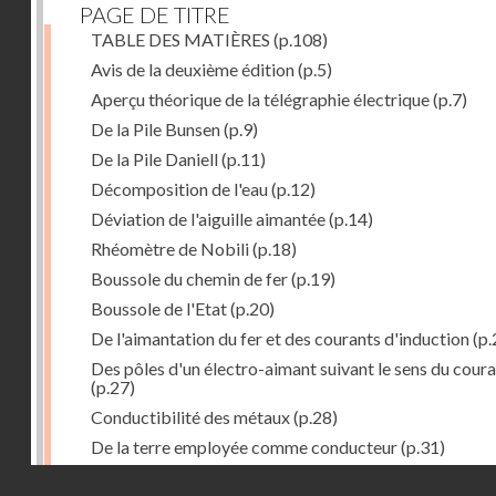
PAGE DE TITRE
TABLE DES MATIÈRES
(p.108)
Avis de la deuxième édition
(p.5)
Aperçu théorique de la télégraphie électrique
(p.7)
De la Pile Bunsen
(p.9)
De la Pile Daniell
(p.11)
Décomposition de l'eau
(p.12)
Déviation de l'aiguille aimantée
(p.14)
Rhéomètre de Nobili
(p.18)
Boussole du chemin de fer
(p.19)
Boussole de l'Etat
(p.20)
De l'aimantation du fer et des courants d'induction
(p.
Des pôles d'un électro-aimant suivant le sens du cour
(p.27)
Conductibilité des métaux
(p.28)
De la terre employée comme conducteur
(p.31)
Récepteur à signaux
(p.41)
Droits réservés - CNAM