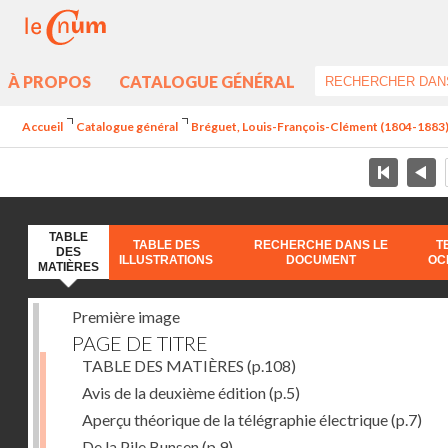
À PROPOS
CATALOGUE GÉNÉRAL
Accueil
Catalogue général
Bréguet, Louis-François-Clément (1804-1883) - 
TABLE
TABLE DES
RECHERCHE DANS LE
T
DES
ILLUSTRATIONS
DOCUMENT
OC
MATIÈRES
Première image
PAGE DE TITRE
TABLE DES MATIÈRES
(p.108)
Avis de la deuxième édition
(p.5)
Aperçu théorique de la télégraphie électrique
(p.7)
De la Pile Bunsen
(p.9)