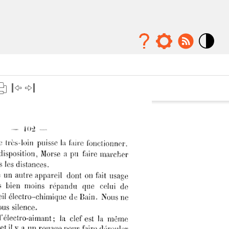
Mode
contraste
élévé