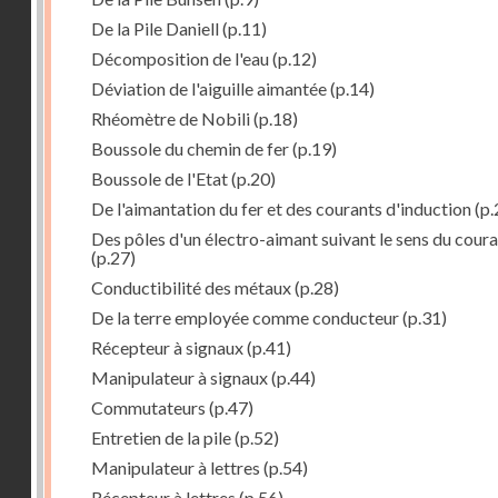
De la Pile Daniell
(p.11)
Décomposition de l'eau
(p.12)
Déviation de l'aiguille aimantée
(p.14)
Rhéomètre de Nobili
(p.18)
Boussole du chemin de fer
(p.19)
Boussole de l'Etat
(p.20)
De l'aimantation du fer et des courants d'induction
(p.
Des pôles d'un électro-aimant suivant le sens du cour
(p.27)
Conductibilité des métaux
(p.28)
De la terre employée comme conducteur
(p.31)
Récepteur à signaux
(p.41)
Manipulateur à signaux
(p.44)
Commutateurs
(p.47)
Entretien de la pile
(p.52)
Manipulateur à lettres
(p.54)
Récepteur à lettres
(p.56)