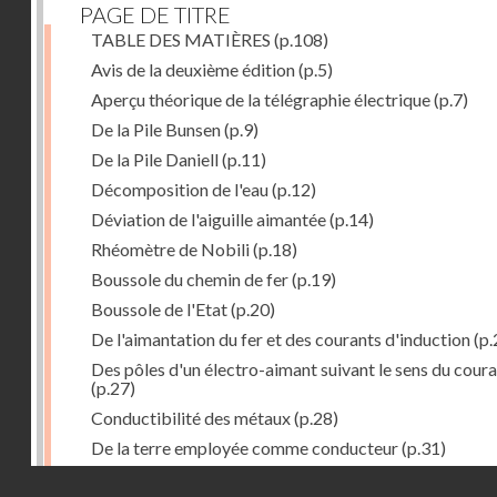
PAGE DE TITRE
TABLE DES MATIÈRES
(p.108)
Avis de la deuxième édition
(p.5)
Aperçu théorique de la télégraphie électrique
(p.7)
De la Pile Bunsen
(p.9)
De la Pile Daniell
(p.11)
Décomposition de l'eau
(p.12)
Déviation de l'aiguille aimantée
(p.14)
Rhéomètre de Nobili
(p.18)
Boussole du chemin de fer
(p.19)
Boussole de l'Etat
(p.20)
De l'aimantation du fer et des courants d'induction
(p.
Des pôles d'un électro-aimant suivant le sens du cour
(p.27)
Conductibilité des métaux
(p.28)
De la terre employée comme conducteur
(p.31)
Récepteur à signaux
(p.41)
Droits réservés - CNAM