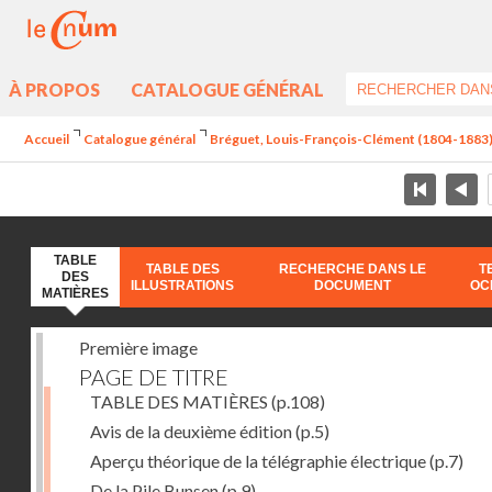
À PROPOS
CATALOGUE GÉNÉRAL
Accueil
Catalogue général
Bréguet, Louis-François-Clément (1804-1883) - 
TABLE
TABLE DES
RECHERCHE DANS LE
T
DES
ILLUSTRATIONS
DOCUMENT
OC
MATIÈRES
Première image
PAGE DE TITRE
TABLE DES MATIÈRES
(p.108)
Avis de la deuxième édition
(p.5)
Aperçu théorique de la télégraphie électrique
(p.7)
De la Pile Bunsen
(p.9)