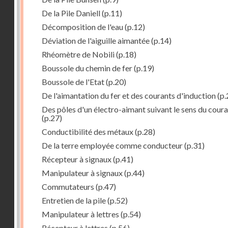
De la Pile Daniell
(p.11)
Décomposition de l'eau
(p.12)
Déviation de l'aiguille aimantée
(p.14)
Rhéomètre de Nobili
(p.18)
Boussole du chemin de fer
(p.19)
Boussole de l'Etat
(p.20)
De l'aimantation du fer et des courants d'induction
(p.
Des pôles d'un électro-aimant suivant le sens du cour
(p.27)
Conductibilité des métaux
(p.28)
De la terre employée comme conducteur
(p.31)
Récepteur à signaux
(p.41)
Manipulateur à signaux
(p.44)
Commutateurs
(p.47)
Entretien de la pile
(p.52)
Manipulateur à lettres
(p.54)
Récepteur à lettres
(p.56)