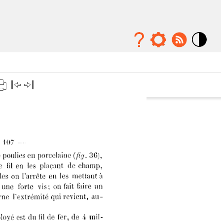
Mode
contraste
élévé