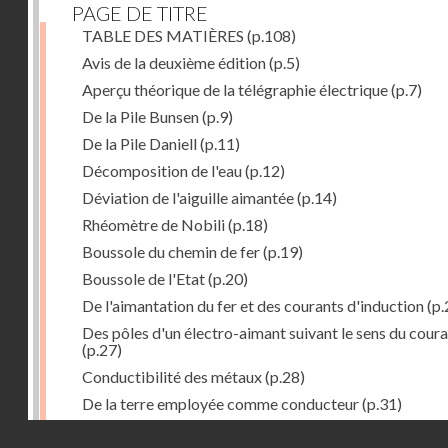
PAGE DE TITRE
TABLE DES MATIÈRES
(p.108)
Avis de la deuxième édition
(p.5)
Aperçu théorique de la télégraphie électrique
(p.7)
De la Pile Bunsen
(p.9)
De la Pile Daniell
(p.11)
Décomposition de l'eau
(p.12)
Déviation de l'aiguille aimantée
(p.14)
Rhéomètre de Nobili
(p.18)
Boussole du chemin de fer
(p.19)
Boussole de l'Etat
(p.20)
De l'aimantation du fer et des courants d'induction
(p.
Des pôles d'un électro-aimant suivant le sens du cour
(p.27)
Conductibilité des métaux
(p.28)
De la terre employée comme conducteur
(p.31)
Récepteur à signaux
(p.41)
Droits réservés - CNAM