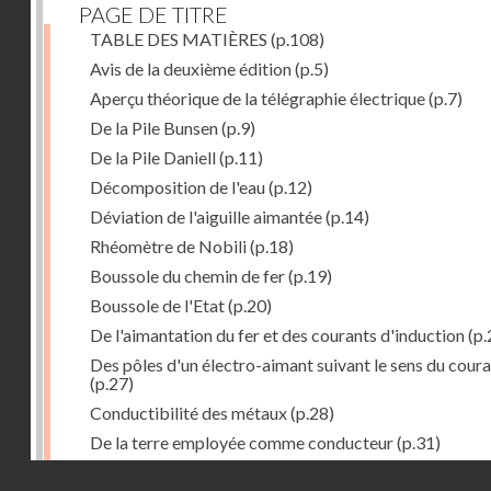
PAGE DE TITRE
TABLE DES MATIÈRES
(p.108)
Avis de la deuxième édition
(p.5)
Aperçu théorique de la télégraphie électrique
(p.7)
De la Pile Bunsen
(p.9)
De la Pile Daniell
(p.11)
Décomposition de l'eau
(p.12)
Déviation de l'aiguille aimantée
(p.14)
Rhéomètre de Nobili
(p.18)
Boussole du chemin de fer
(p.19)
Boussole de l'Etat
(p.20)
De l'aimantation du fer et des courants d'induction
(p.
Des pôles d'un électro-aimant suivant le sens du cour
(p.27)
Conductibilité des métaux
(p.28)
De la terre employée comme conducteur
(p.31)
Récepteur à signaux
(p.41)
Droits réservés - CNAM