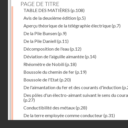
PAGE DE TITRE
TABLE DES MATIÈRES
(p.108)
Avis de la deuxième édition
(p.5)
Aperçu théorique de la télégraphie électrique
(p.7)
De la Pile Bunsen
(p.9)
De la Pile Daniell
(p.11)
Décomposition de l'eau
(p.12)
Déviation de l'aiguille aimantée
(p.14)
Rhéomètre de Nobili
(p.18)
Boussole du chemin de fer
(p.19)
Boussole de l'Etat
(p.20)
De l'aimantation du fer et des courants d'induction
(p.
Des pôles d'un électro-aimant suivant le sens du cour
(p.27)
Conductibilité des métaux
(p.28)
De la terre employée comme conducteur
(p.31)
Récepteur à signaux
(p.41)
Droits réservés - CNAM