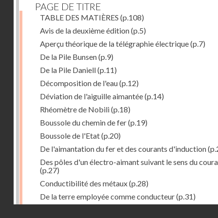
PAGE DE TITRE
TABLE DES MATIÈRES
(p.108)
Avis de la deuxième édition
(p.5)
Aperçu théorique de la télégraphie électrique
(p.7)
De la Pile Bunsen
(p.9)
De la Pile Daniell
(p.11)
Décomposition de l'eau
(p.12)
Déviation de l'aiguille aimantée
(p.14)
Rhéomètre de Nobili
(p.18)
Boussole du chemin de fer
(p.19)
Boussole de l'Etat
(p.20)
De l'aimantation du fer et des courants d'induction
(p.
Des pôles d'un électro-aimant suivant le sens du cour
(p.27)
Conductibilité des métaux
(p.28)
De la terre employée comme conducteur
(p.31)
Récepteur à signaux
(p.41)
Droits réservés - CNAM