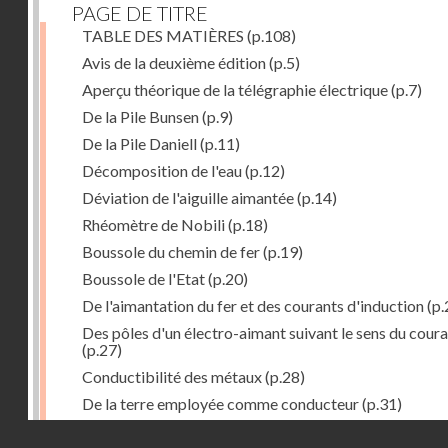
PAGE DE TITRE
TABLE DES MATIÈRES
(p.108)
Avis de la deuxième édition
(p.5)
Aperçu théorique de la télégraphie électrique
(p.7)
De la Pile Bunsen
(p.9)
De la Pile Daniell
(p.11)
Décomposition de l'eau
(p.12)
Déviation de l'aiguille aimantée
(p.14)
Rhéomètre de Nobili
(p.18)
Boussole du chemin de fer
(p.19)
Boussole de l'Etat
(p.20)
De l'aimantation du fer et des courants d'induction
(p.
Des pôles d'un électro-aimant suivant le sens du cour
(p.27)
Conductibilité des métaux
(p.28)
De la terre employée comme conducteur
(p.31)
Récepteur à signaux
(p.41)
Droits réservés - CNAM