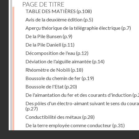
PAGE DE TITRE
TABLE DES MATIÈRES
(p.108)
Avis de la deuxième édition
(p.5)
Aperçu théorique de la télégraphie électrique
(p.7)
De la Pile Bunsen
(p.9)
De la Pile Daniell
(p.11)
Décomposition de l'eau
(p.12)
Déviation de l'aiguille aimantée
(p.14)
Rhéomètre de Nobili
(p.18)
Boussole du chemin de fer
(p.19)
Boussole de l'Etat
(p.20)
De l'aimantation du fer et des courants d'induction
(p.
Des pôles d'un électro-aimant suivant le sens du cour
(p.27)
Conductibilité des métaux
(p.28)
De la terre employée comme conducteur
(p.31)
Récepteur à signaux
(p.41)
Droits réservés - CNAM