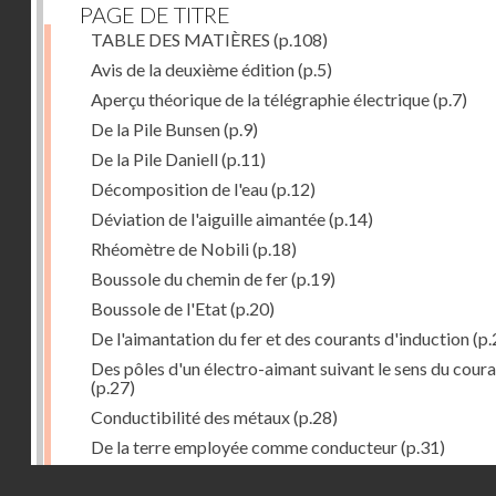
PAGE DE TITRE
TABLE DES MATIÈRES
(p.108)
Avis de la deuxième édition
(p.5)
Aperçu théorique de la télégraphie électrique
(p.7)
De la Pile Bunsen
(p.9)
De la Pile Daniell
(p.11)
Décomposition de l'eau
(p.12)
Déviation de l'aiguille aimantée
(p.14)
Rhéomètre de Nobili
(p.18)
Boussole du chemin de fer
(p.19)
Boussole de l'Etat
(p.20)
De l'aimantation du fer et des courants d'induction
(p.
Des pôles d'un électro-aimant suivant le sens du cour
(p.27)
Conductibilité des métaux
(p.28)
De la terre employée comme conducteur
(p.31)
Récepteur à signaux
(p.41)
Droits réservés - CNAM