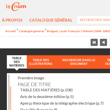
À PROPOS
CATALOGUE GÉNÉRAL
Accueil
Catalogue général
Bréguet, Louis-François-Clément (1804-1883) - 
TABLE
TABLE DES
RECHERCHE DANS LE
T
DES
ILLUSTRATIONS
DOCUMENT
OC
MATIÈRES
Première image
PAGE DE TITRE
TABLE DES MATIÈRES
(p.108)
Avis de la deuxième édition
(p.5)
Aperçu théorique de la télégraphie électrique
(p.7)
De la Pile Bunsen
(p.9)