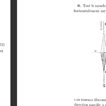
22)
ant