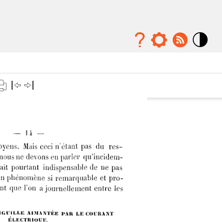
Mode
contraste
élévé