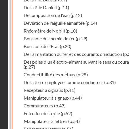
De la Pile Daniell
(p.11)
Décomposition de l'eau
(p.12)
Déviation de l'aiguille aimantée
(p.14)
Rhéomètre de Nobili
(p.18)
Boussole du chemin de fer
(p.19)
Boussole de l'Etat
(p.20)
De l'aimantation du fer et des courants d'induction
(p.
Des pôles d'un électro-aimant suivant le sens du cour
(p.27)
Conductibilité des métaux
(p.28)
De la terre employée comme conducteur
(p.31)
Récepteur à signaux
(p.41)
Manipulateur à signaux
(p.44)
Commutateurs
(p.47)
Entretien de la pile
(p.52)
Manipulateur à lettres
(p.54)
Récepteur à lettres
(p.56)