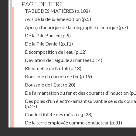
PAGE DE TITRE
TABLE DES MATIÈRES
(p.108)
Avis de la deuxième édition
(p.5)
Aperçu théorique de la télégraphie électrique
(p.7)
De la Pile Bunsen
(p.9)
De la Pile Daniell
(p.11)
Décomposition de l'eau
(p.12)
Déviation de l'aiguille aimantée
(p.14)
Rhéomètre de Nobili
(p.18)
Boussole du chemin de fer
(p.19)
Boussole de l'Etat
(p.20)
De l'aimantation du fer et des courants d'induction
(p.
Des pôles d'un électro-aimant suivant le sens du cour
(p.27)
Conductibilité des métaux
(p.28)
De la terre employée comme conducteur
(p.31)
Récepteur à signaux
(p.41)
Droits réservés - CNAM