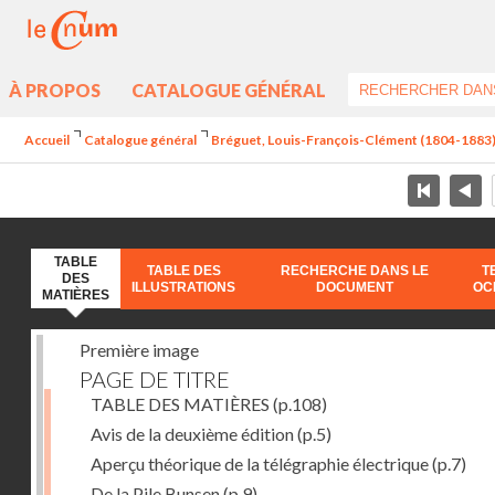
À PROPOS
CATALOGUE GÉNÉRAL
Accueil
Catalogue général
Bréguet, Louis-François-Clément (1804-1883) - 
TABLE
TABLE DES
RECHERCHE DANS LE
T
DES
ILLUSTRATIONS
DOCUMENT
OC
MATIÈRES
Première image
PAGE DE TITRE
TABLE DES MATIÈRES
(p.108)
Avis de la deuxième édition
(p.5)
Aperçu théorique de la télégraphie électrique
(p.7)
De la Pile Bunsen
(p.9)