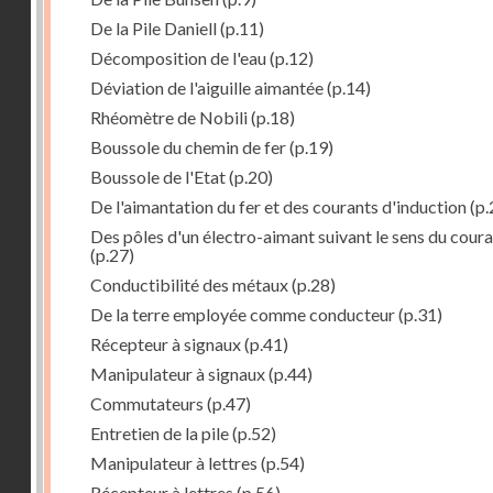
De la Pile Daniell
(p.11)
Décomposition de l'eau
(p.12)
Déviation de l'aiguille aimantée
(p.14)
Rhéomètre de Nobili
(p.18)
Boussole du chemin de fer
(p.19)
Boussole de l'Etat
(p.20)
De l'aimantation du fer et des courants d'induction
(p.
Des pôles d'un électro-aimant suivant le sens du cour
(p.27)
Conductibilité des métaux
(p.28)
De la terre employée comme conducteur
(p.31)
Récepteur à signaux
(p.41)
Manipulateur à signaux
(p.44)
Commutateurs
(p.47)
Entretien de la pile
(p.52)
Manipulateur à lettres
(p.54)
Récepteur à lettres
(p.56)