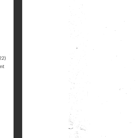
22)
ant