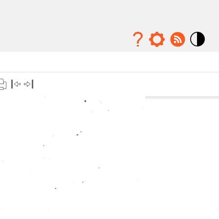
Mode
contraste
élévé