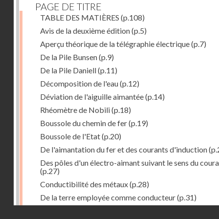
PAGE DE TITRE
TABLE DES MATIÈRES
(p.108)
Avis de la deuxième édition
(p.5)
Aperçu théorique de la télégraphie électrique
(p.7)
De la Pile Bunsen
(p.9)
De la Pile Daniell
(p.11)
Décomposition de l'eau
(p.12)
Déviation de l'aiguille aimantée
(p.14)
Rhéomètre de Nobili
(p.18)
Boussole du chemin de fer
(p.19)
Boussole de l'Etat
(p.20)
De l'aimantation du fer et des courants d'induction
(p.
Des pôles d'un électro-aimant suivant le sens du cour
(p.27)
Conductibilité des métaux
(p.28)
De la terre employée comme conducteur
(p.31)
Récepteur à signaux
(p.41)
Droits réservés - CNAM