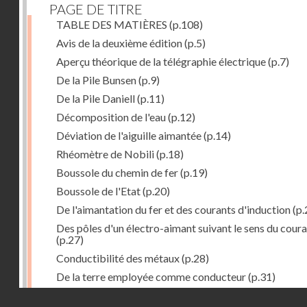
PAGE DE TITRE
TABLE DES MATIÈRES
(p.108)
Avis de la deuxième édition
(p.5)
Aperçu théorique de la télégraphie électrique
(p.7)
De la Pile Bunsen
(p.9)
De la Pile Daniell
(p.11)
Décomposition de l'eau
(p.12)
Déviation de l'aiguille aimantée
(p.14)
Rhéomètre de Nobili
(p.18)
Boussole du chemin de fer
(p.19)
Boussole de l'Etat
(p.20)
De l'aimantation du fer et des courants d'induction
(p.
Des pôles d'un électro-aimant suivant le sens du cour
(p.27)
Conductibilité des métaux
(p.28)
De la terre employée comme conducteur
(p.31)
Récepteur à signaux
(p.41)
Droits réservés - CNAM