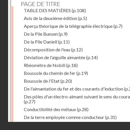
PAGE DE TITRE
TABLE DES MATIÈRES
(p.108)
Avis de la deuxième édition
(p.5)
Aperçu théorique de la télégraphie électrique
(p.7)
De la Pile Bunsen
(p.9)
De la Pile Daniell
(p.11)
Décomposition de l'eau
(p.12)
Déviation de l'aiguille aimantée
(p.14)
Rhéomètre de Nobili
(p.18)
Boussole du chemin de fer
(p.19)
Boussole de l'Etat
(p.20)
De l'aimantation du fer et des courants d'induction
(p.
Des pôles d'un électro-aimant suivant le sens du cour
(p.27)
Conductibilité des métaux
(p.28)
De la terre employée comme conducteur
(p.31)
Récepteur à signaux
(p.41)
Droits réservés - CNAM