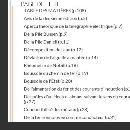
PAGE DE TITRE
TABLE DES MATIÈRES
(p.108)
Avis de la deuxième édition
(p.5)
Aperçu théorique de la télégraphie électrique
(p.7)
De la Pile Bunsen
(p.9)
De la Pile Daniell
(p.11)
Décomposition de l'eau
(p.12)
Déviation de l'aiguille aimantée
(p.14)
Rhéomètre de Nobili
(p.18)
Boussole du chemin de fer
(p.19)
Boussole de l'Etat
(p.20)
De l'aimantation du fer et des courants d'induction
(p.
Des pôles d'un électro-aimant suivant le sens du cour
(p.27)
Conductibilité des métaux
(p.28)
De la terre employée comme conducteur
(p.31)
Récepteur à signaux
(p.41)
Droits réservés - CNAM