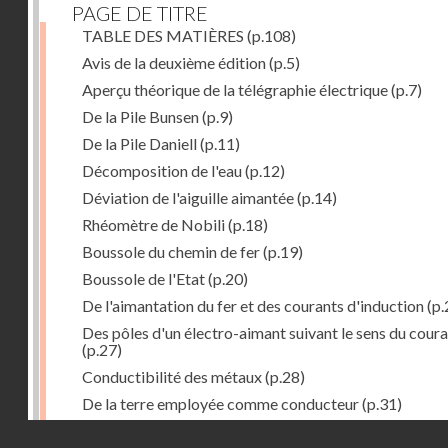
PAGE DE TITRE
TABLE DES MATIÈRES
(p.108)
Avis de la deuxième édition
(p.5)
Aperçu théorique de la télégraphie électrique
(p.7)
De la Pile Bunsen
(p.9)
De la Pile Daniell
(p.11)
Décomposition de l'eau
(p.12)
Déviation de l'aiguille aimantée
(p.14)
Rhéomètre de Nobili
(p.18)
Boussole du chemin de fer
(p.19)
Boussole de l'Etat
(p.20)
De l'aimantation du fer et des courants d'induction
(p.
Des pôles d'un électro-aimant suivant le sens du cour
(p.27)
Conductibilité des métaux
(p.28)
De la terre employée comme conducteur
(p.31)
Récepteur à signaux
(p.41)
Droits réservés - CNAM