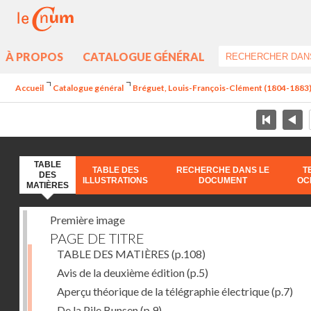
À PROPOS
CATALOGUE GÉNÉRAL
Accueil
Catalogue général
Bréguet, Louis-François-Clément (1804-1883) - 
TABLE
TABLE DES
RECHERCHE DANS LE
T
DES
ILLUSTRATIONS
DOCUMENT
OC
MATIÈRES
Première image
PAGE DE TITRE
TABLE DES MATIÈRES
(p.108)
Avis de la deuxième édition
(p.5)
Aperçu théorique de la télégraphie électrique
(p.7)
De la Pile Bunsen
(p.9)