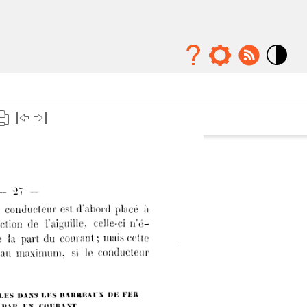
Mode
contraste
élévé