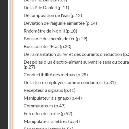
De la Pile Daniell
(p.11)
Décomposition de l'eau
(p.12)
Déviation de l'aiguille aimantée
(p.14)
Rhéomètre de Nobili
(p.18)
Boussole du chemin de fer
(p.19)
Boussole de l'Etat
(p.20)
De l'aimantation du fer et des courants d'induction
(p.
Des pôles d'un électro-aimant suivant le sens du cour
(p.27)
Conductibilité des métaux
(p.28)
De la terre employée comme conducteur
(p.31)
Récepteur à signaux
(p.41)
Manipulateur à signaux
(p.44)
Commutateurs
(p.47)
Entretien de la pile
(p.52)
Manipulateur à lettres
(p.54)
Récepteur à lettres
(p.56)