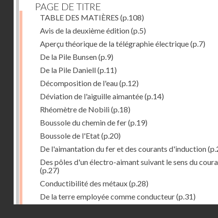
PAGE DE TITRE
TABLE DES MATIÈRES
(p.108)
Avis de la deuxième édition
(p.5)
Aperçu théorique de la télégraphie électrique
(p.7)
De la Pile Bunsen
(p.9)
De la Pile Daniell
(p.11)
Décomposition de l'eau
(p.12)
Déviation de l'aiguille aimantée
(p.14)
Rhéomètre de Nobili
(p.18)
Boussole du chemin de fer
(p.19)
Boussole de l'Etat
(p.20)
De l'aimantation du fer et des courants d'induction
(p.
Des pôles d'un électro-aimant suivant le sens du cour
(p.27)
Conductibilité des métaux
(p.28)
De la terre employée comme conducteur
(p.31)
Récepteur à signaux
(p.41)
Droits réservés - CNAM