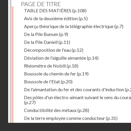
PAGE DE TITRE
TABLE DES MATIÈRES
(p.108)
Avis de la deuxième édition
(p.5)
Aperçu théorique de la télégraphie électrique
(p.7)
De la Pile Bunsen
(p.9)
De la Pile Daniell
(p.11)
Décomposition de l'eau
(p.12)
Déviation de l'aiguille aimantée
(p.14)
Rhéomètre de Nobili
(p.18)
Boussole du chemin de fer
(p.19)
Boussole de l'Etat
(p.20)
De l'aimantation du fer et des courants d'induction
(p.
Des pôles d'un électro-aimant suivant le sens du cour
(p.27)
Conductibilité des métaux
(p.28)
De la terre employée comme conducteur
(p.31)
Récepteur à signaux
(p.41)
Droits réservés - CNAM