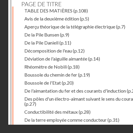
PAGE DE TITRE
TABLE DES MATIÈRES
(p.108)
Avis de la deuxième édition
(p.5)
Aperçu théorique de la télégraphie électrique
(p.7)
De la Pile Bunsen
(p.9)
De la Pile Daniell
(p.11)
Décomposition de l'eau
(p.12)
Déviation de l'aiguille aimantée
(p.14)
Rhéomètre de Nobili
(p.18)
Boussole du chemin de fer
(p.19)
Boussole de l'Etat
(p.20)
De l'aimantation du fer et des courants d'induction
(p.
Des pôles d'un électro-aimant suivant le sens du cour
(p.27)
Conductibilité des métaux
(p.28)
De la terre employée comme conducteur
(p.31)
Récepteur à signaux
(p.41)
Droits réservés - CNAM