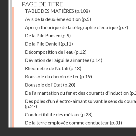
PAGE DE TITRE
TABLE DES MATIÈRES
(p.108)
Avis de la deuxième édition
(p.5)
Aperçu théorique de la télégraphie électrique
(p.7)
De la Pile Bunsen
(p.9)
De la Pile Daniell
(p.11)
Décomposition de l'eau
(p.12)
Déviation de l'aiguille aimantée
(p.14)
Rhéomètre de Nobili
(p.18)
Boussole du chemin de fer
(p.19)
Boussole de l'Etat
(p.20)
De l'aimantation du fer et des courants d'induction
(p.
Des pôles d'un électro-aimant suivant le sens du cour
(p.27)
Conductibilité des métaux
(p.28)
De la terre employée comme conducteur
(p.31)
Récepteur à signaux
(p.41)
Droits réservés - CNAM