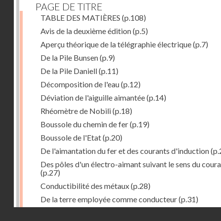
PAGE DE TITRE
TABLE DES MATIÈRES
(p.108)
Avis de la deuxième édition
(p.5)
Aperçu théorique de la télégraphie électrique
(p.7)
De la Pile Bunsen
(p.9)
De la Pile Daniell
(p.11)
Décomposition de l'eau
(p.12)
Déviation de l'aiguille aimantée
(p.14)
Rhéomètre de Nobili
(p.18)
Boussole du chemin de fer
(p.19)
Boussole de l'Etat
(p.20)
De l'aimantation du fer et des courants d'induction
(p.
Des pôles d'un électro-aimant suivant le sens du cour
(p.27)
Conductibilité des métaux
(p.28)
De la terre employée comme conducteur
(p.31)
Récepteur à signaux
(p.41)
Droits réservés - CNAM