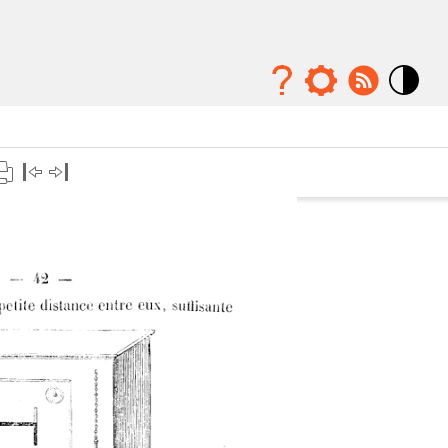
Mode
contraste
élévé