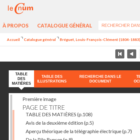
À PROPOS
CATALOGUE GÉNÉRAL
Accueil
Catalogue général
Bréguet, Louis-François-Clément (1804-1883) - 
TABLE
TABLE DES
RECHERCHE DANS LE
T
DES
ILLUSTRATIONS
DOCUMENT
OC
MATIÈRES
Première image
PAGE DE TITRE
TABLE DES MATIÈRES
(p.108)
Avis de la deuxième édition
(p.5)
Aperçu théorique de la télégraphie électrique
(p.7)
De la Pile Bunsen
(p.9)