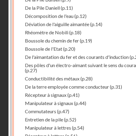
De la Pile Daniell
(p.11)
Décomposition de l'eau
(p.12)
Déviation de l'aiguille aimantée
(p.14)
Rhéomètre de Nobili
(p.18)
Boussole du chemin de fer
(p.19)
Boussole de l'Etat
(p.20)
De l'aimantation du fer et des courants d'induction
(p.
Des pôles d'un électro-aimant suivant le sens du cour
(p.27)
Conductibilité des métaux
(p.28)
De la terre employée comme conducteur
(p.31)
Récepteur à signaux
(p.41)
Manipulateur à signaux
(p.44)
Commutateurs
(p.47)
Entretien de la pile
(p.52)
Manipulateur à lettres
(p.54)
Récepteur à lettres
(p.56)