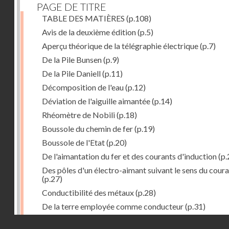
PAGE DE TITRE
TABLE DES MATIÈRES
(p.108)
Avis de la deuxième édition
(p.5)
Aperçu théorique de la télégraphie électrique
(p.7)
De la Pile Bunsen
(p.9)
De la Pile Daniell
(p.11)
Décomposition de l'eau
(p.12)
Déviation de l'aiguille aimantée
(p.14)
Rhéomètre de Nobili
(p.18)
Boussole du chemin de fer
(p.19)
Boussole de l'Etat
(p.20)
De l'aimantation du fer et des courants d'induction
(p.
Des pôles d'un électro-aimant suivant le sens du cour
(p.27)
Conductibilité des métaux
(p.28)
De la terre employée comme conducteur
(p.31)
Récepteur à signaux
(p.41)
Droits réservés - CNAM