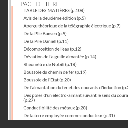
PAGE DE TITRE
TABLE DES MATIÈRES
(p.108)
Avis de la deuxième édition
(p.5)
Aperçu théorique de la télégraphie électrique
(p.7)
De la Pile Bunsen
(p.9)
De la Pile Daniell
(p.11)
Décomposition de l'eau
(p.12)
Déviation de l'aiguille aimantée
(p.14)
Rhéomètre de Nobili
(p.18)
Boussole du chemin de fer
(p.19)
Boussole de l'Etat
(p.20)
De l'aimantation du fer et des courants d'induction
(p.
Des pôles d'un électro-aimant suivant le sens du cour
(p.27)
Conductibilité des métaux
(p.28)
De la terre employée comme conducteur
(p.31)
Récepteur à signaux
(p.41)
Droits réservés - CNAM