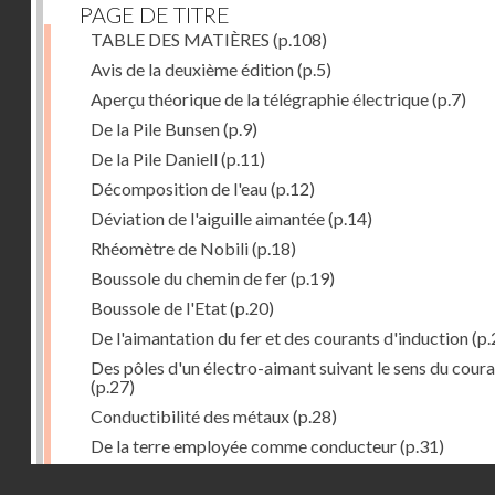
PAGE DE TITRE
TABLE DES MATIÈRES
(p.108)
Avis de la deuxième édition
(p.5)
Aperçu théorique de la télégraphie électrique
(p.7)
De la Pile Bunsen
(p.9)
De la Pile Daniell
(p.11)
Décomposition de l'eau
(p.12)
Déviation de l'aiguille aimantée
(p.14)
Rhéomètre de Nobili
(p.18)
Boussole du chemin de fer
(p.19)
Boussole de l'Etat
(p.20)
De l'aimantation du fer et des courants d'induction
(p.
Des pôles d'un électro-aimant suivant le sens du cour
(p.27)
Conductibilité des métaux
(p.28)
De la terre employée comme conducteur
(p.31)
Récepteur à signaux
(p.41)
Droits réservés - CNAM