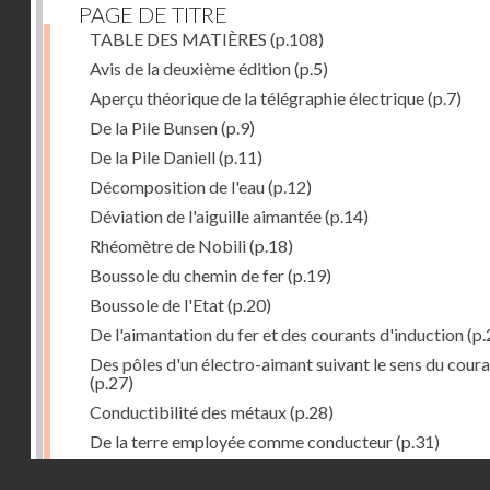
PAGE DE TITRE
TABLE DES MATIÈRES
(p.108)
Avis de la deuxième édition
(p.5)
Aperçu théorique de la télégraphie électrique
(p.7)
De la Pile Bunsen
(p.9)
De la Pile Daniell
(p.11)
Décomposition de l'eau
(p.12)
Déviation de l'aiguille aimantée
(p.14)
Rhéomètre de Nobili
(p.18)
Boussole du chemin de fer
(p.19)
Boussole de l'Etat
(p.20)
De l'aimantation du fer et des courants d'induction
(p.
Des pôles d'un électro-aimant suivant le sens du cour
(p.27)
Conductibilité des métaux
(p.28)
De la terre employée comme conducteur
(p.31)
Récepteur à signaux
(p.41)
Droits réservés - CNAM