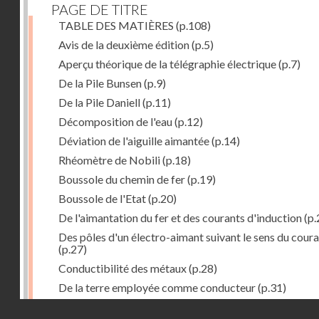
PAGE DE TITRE
TABLE DES MATIÈRES
(p.108)
Avis de la deuxième édition
(p.5)
Aperçu théorique de la télégraphie électrique
(p.7)
De la Pile Bunsen
(p.9)
De la Pile Daniell
(p.11)
Décomposition de l'eau
(p.12)
Déviation de l'aiguille aimantée
(p.14)
Rhéomètre de Nobili
(p.18)
Boussole du chemin de fer
(p.19)
Boussole de l'Etat
(p.20)
De l'aimantation du fer et des courants d'induction
(p.
Des pôles d'un électro-aimant suivant le sens du cour
(p.27)
Conductibilité des métaux
(p.28)
De la terre employée comme conducteur
(p.31)
Récepteur à signaux
(p.41)
Droits réservés - CNAM