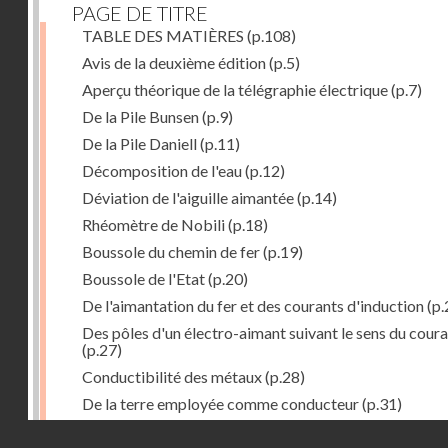
PAGE DE TITRE
TABLE DES MATIÈRES
(p.108)
Avis de la deuxième édition
(p.5)
Aperçu théorique de la télégraphie électrique
(p.7)
De la Pile Bunsen
(p.9)
De la Pile Daniell
(p.11)
Décomposition de l'eau
(p.12)
Déviation de l'aiguille aimantée
(p.14)
Rhéomètre de Nobili
(p.18)
Boussole du chemin de fer
(p.19)
Boussole de l'Etat
(p.20)
De l'aimantation du fer et des courants d'induction
(p.
Des pôles d'un électro-aimant suivant le sens du cour
(p.27)
Conductibilité des métaux
(p.28)
De la terre employée comme conducteur
(p.31)
Récepteur à signaux
(p.41)
Droits réservés - CNAM