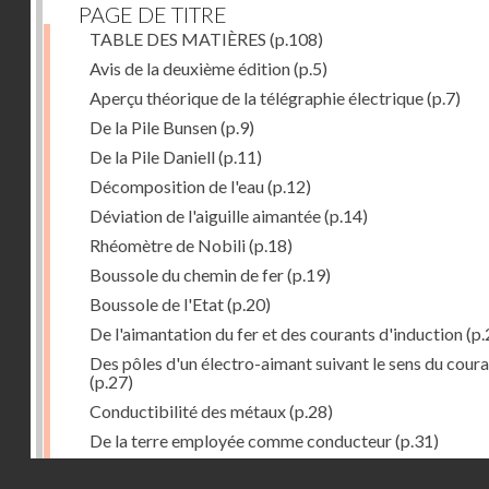
PAGE DE TITRE
TABLE DES MATIÈRES
(p.108)
Avis de la deuxième édition
(p.5)
Aperçu théorique de la télégraphie électrique
(p.7)
De la Pile Bunsen
(p.9)
De la Pile Daniell
(p.11)
Décomposition de l'eau
(p.12)
Déviation de l'aiguille aimantée
(p.14)
Rhéomètre de Nobili
(p.18)
Boussole du chemin de fer
(p.19)
Boussole de l'Etat
(p.20)
De l'aimantation du fer et des courants d'induction
(p.
Des pôles d'un électro-aimant suivant le sens du cour
(p.27)
Conductibilité des métaux
(p.28)
De la terre employée comme conducteur
(p.31)
Récepteur à signaux
(p.41)
Droits réservés - CNAM