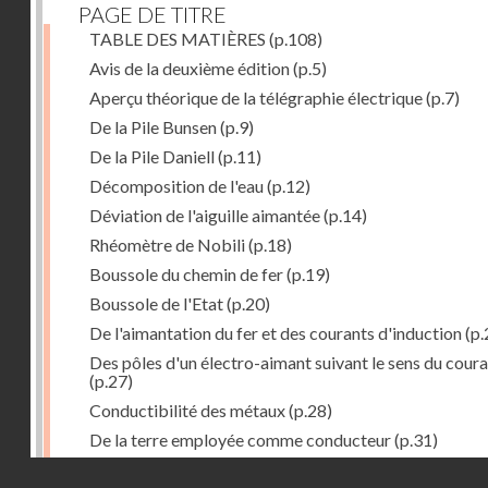
PAGE DE TITRE
TABLE DES MATIÈRES
(p.108)
Avis de la deuxième édition
(p.5)
Aperçu théorique de la télégraphie électrique
(p.7)
De la Pile Bunsen
(p.9)
De la Pile Daniell
(p.11)
Décomposition de l'eau
(p.12)
Déviation de l'aiguille aimantée
(p.14)
Rhéomètre de Nobili
(p.18)
Boussole du chemin de fer
(p.19)
Boussole de l'Etat
(p.20)
De l'aimantation du fer et des courants d'induction
(p.
Des pôles d'un électro-aimant suivant le sens du cour
(p.27)
Conductibilité des métaux
(p.28)
De la terre employée comme conducteur
(p.31)
Récepteur à signaux
(p.41)
Droits réservés - CNAM