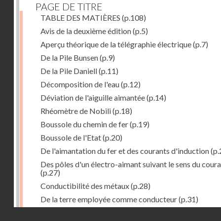
PAGE DE TITRE
TABLE DES MATIÈRES
(p.108)
Avis de la deuxième édition
(p.5)
Aperçu théorique de la télégraphie électrique
(p.7)
De la Pile Bunsen
(p.9)
De la Pile Daniell
(p.11)
Décomposition de l'eau
(p.12)
Déviation de l'aiguille aimantée
(p.14)
Rhéomètre de Nobili
(p.18)
Boussole du chemin de fer
(p.19)
Boussole de l'Etat
(p.20)
De l'aimantation du fer et des courants d'induction
(p.
Des pôles d'un électro-aimant suivant le sens du cour
(p.27)
Conductibilité des métaux
(p.28)
De la terre employée comme conducteur
(p.31)
Récepteur à signaux
(p.41)
Droits réservés - CNAM